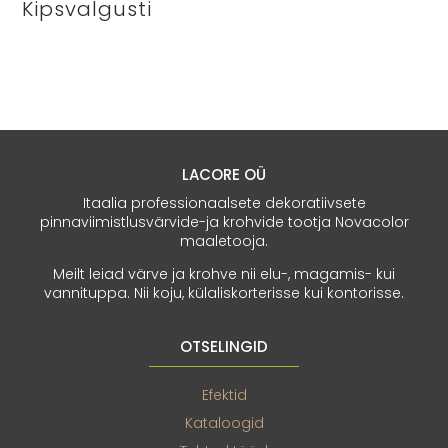
Kipsvalgusti
LACORE OÜ
Itaalia professionaalsete dekoratiivsete
pinnaviimistlusvärvide-ja krohvide tootja Novacolor
maaletooja.
Meilt leiad värve ja krohve nii elu-, magamis- kui
vannituppa. Nii koju, külaliskorterisse kui kontorisse.
OTSELINGID
Efektid
Kataloogid