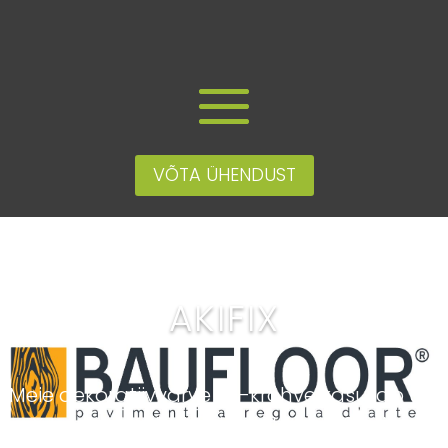
VÕTA ÜHENDUST
AKIFIX
Meie dekoratiivvärve ja -krohve kasutab üle
X tuhande disaineri ja arhitekti 10+ riigis.