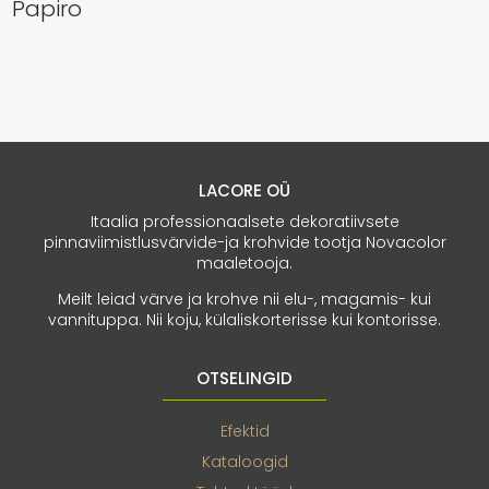
Papiro
LACORE OÜ
Itaalia professionaalsete dekoratiivsete
pinnaviimistlusvärvide-ja krohvide tootja Novacolor
maaletooja.
Meilt leiad värve ja krohve nii elu-, magamis- kui
vannituppa. Nii koju, külaliskorterisse kui kontorisse.
OTSELINGID
Efektid
Kataloogid