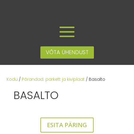
VÕTA ÜHENDUST
Kodu
/
Põrandad: parkett ja kiviplaat
/ Basalto
BASALTO
ESITA PÄRING