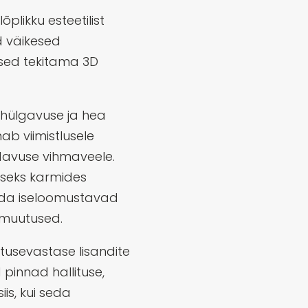
plikku esteetilist
d väikesed
ised tekitama 3D
thülgavuse ja hea
ab viimistlusele
davuse vihmaveele.
seks karmides
mida iseloomustavad
imuutused.
litusevastase lisandite
pinnad hallituse,
iis, kui seda