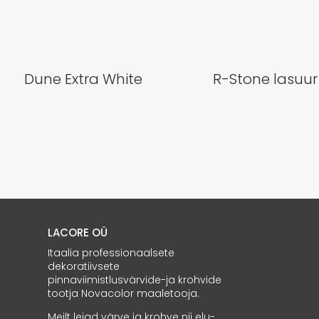
Dune Extra White
R-Stone lasuur
LACORE OÜ
Itaalia professionaalsete
dekoratiivsete
pinnaviimistlusvärvide-ja krohvide
tootja Novacolor maaletooja.
Meilt leiad värve ja krohve nii elu-,