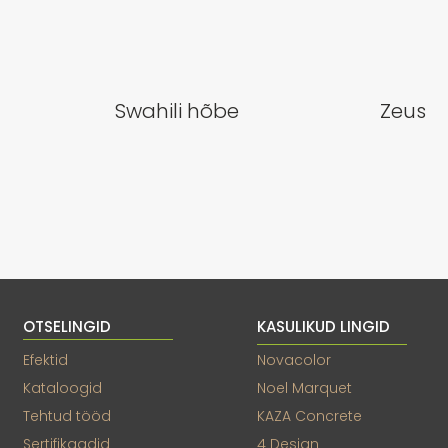
Swahili hõbe
Zeus
OTSELINGID
KASULIKUD LINGID
Efektid
Novacolor
Kataloogid
Noel Marquet
Tehtud tööd
KAZA Concrete
Sertifikaadid
4 Design