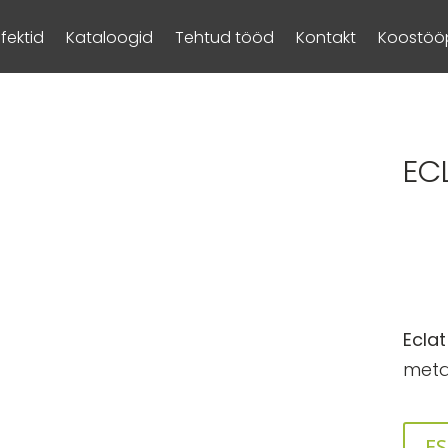
Efektid
Kataloogid
Tehtud tööd
Kontakt
Koostööp
EC
Eclat
metal
ES