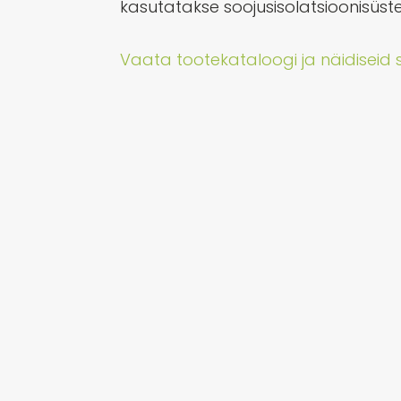
kasutatakse soojusisolatsioonisüste
Vaata tootekataloogi ja näidiseid si