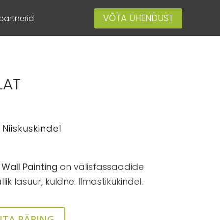
VÕTA ÜHENDUST
artnerid
LAT
Niiskuskindel
 Wall Painting
on välisfassaadide
lik lasuur, kuldne. Ilmastikukindel.
ITA PÄRING