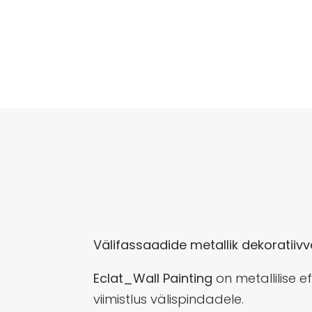
Välifassaadide metallik dekoratiivv
Eclat_Wall Painting
on metallilise e
viimistlus välispindadele.