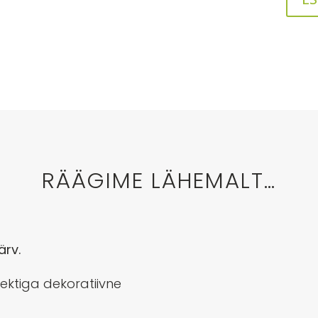
RÄÄGIME LÄHEMALT…
ärv.
fektiga dekoratiivne