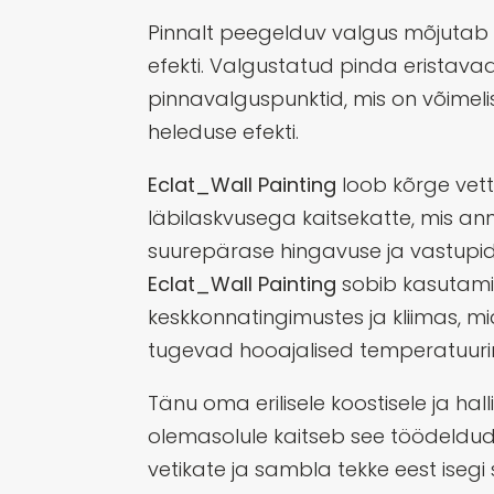
Pinnalt peegelduv valgus mõjutab lõ
efekti. Valgustatud pinda eristava
pinnavalguspunktid, mis on võimel
heleduse efekti.
Eclat_Wall Painting
loob kõrge vet
läbilaskvusega kaitsekatte, mis ann
suurepärase hingavuse ja vastupi
Eclat_Wall Painting
sobib kasutami
keskkonnatingimustes ja kliimas, 
tugevad hooajalised temperatuur
Tänu oma erilisele koostisele ja hal
olemasolule kaitseb see töödeldud 
vetikate ja sambla tekke eest isegi s