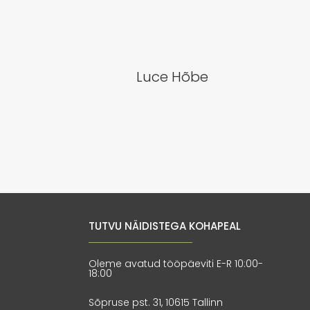
Luce Hõbe
TUTVU NÄIDISTEGA KOHAPEAL
Oleme avatud tööpäeviti E-R 10:00-
18:00
Sõpruse pst. 31, 10615 Tallinn