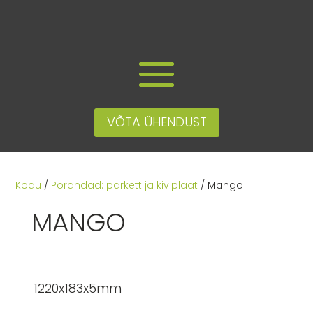
VÕTA ÜHENDUST
Kodu
/
Põrandad: parkett ja kiviplaat
/ Mango
MANGO
1220x183x5mm