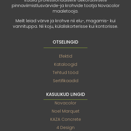
Itaalia professionaalsete dekoratiivsete
pinnaviimistlusvärvide-ja krohvide tootja Novacolor
maaletooja.
Meilt leiad värve ja krohve nii elu-, magamis- kui
vannituppa. Nii koju, külaliskorterisse kui kontorisse.
OTSELINGID
Efektid
Kataloogid
Tehtud tööd
Sertifikaadid
KASULIKUD LINGID
Novacolor
Noel Marquet
KAZA Concrete
4 Design