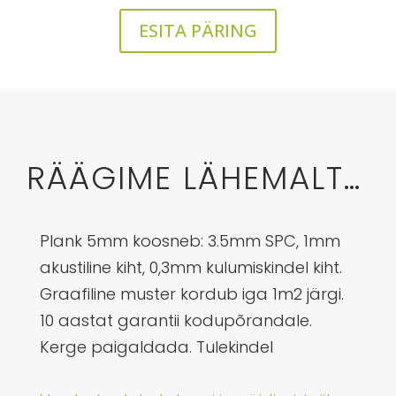
ESITA PÄRING
RÄÄGIME LÄHEMALT…
Plank 5mm koosneb: 3.5mm SPC, 1mm
akustiline kiht, 0,3mm kulumiskindel kiht.
Graafiline muster kordub iga 1m2 järgi.
10 aastat garantii kodupõrandale.
Kerge paigaldada. Tulekindel