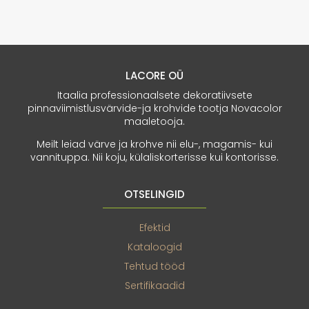
LACORE OÜ
Itaalia professionaalsete dekoratiivsete
pinnaviimistlusvärvide-ja krohvide tootja Novacolor
maaletooja.
Meilt leiad värve ja krohve nii elu-, magamis- kui
vannituppa. Nii koju, külaliskorterisse kui kontorisse.
OTSELINGID
Efektid
Kataloogid
Tehtud tööd
Sertifikaadid