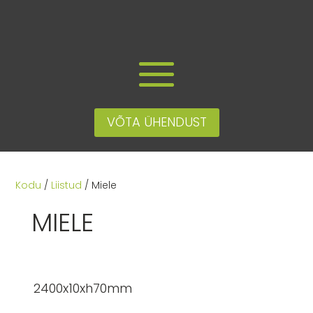
VÕTA ÜHENDUST
Kodu
/
Liistud
/ Miele
MIELE
2400x10xh70mm