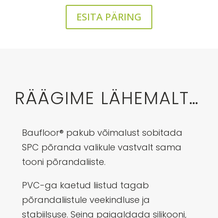
ESITA PÄRING
RÄÄGIME LÄHEMALT…
Baufloor® pakub võimalust sobitada
SPC põranda valikule vastvalt sama
tooni põrandaliiste.
PVC-ga kaetud liistud tagab
põrandaliistule veekindluse ja
stabiilsuse. Seina paigaldada silikooni,