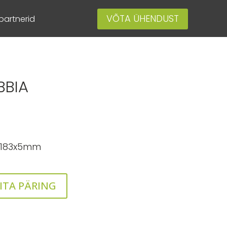
VÕTA ÜHENDUST
artnerid
BBIA
x183x5mm
ITA PÄRING