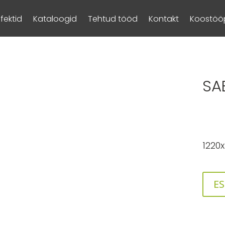
Efektid
Kataloogid
Tehtud tööd
Kontakt
Koostööp
SA
1220
ES