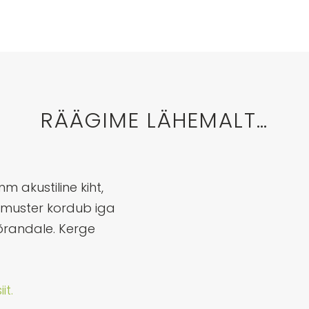
RÄÄGIME LÄHEMALT…
 akustiline kiht,
e muster kordub iga
põrandale. Kerge
it.