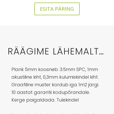
ESITA PÄRING
RÄÄGIME LÄHEMALT…
Plank 5mm koosneb: 3.5mm SPC, 1mm
akustiline kiht, 0,3mm kulumiskindel kiht.
Graafiline muster kordub iga 1m2 järgi.
10 aastat garantii kodupõrandale.
Kerge paigaldada. Tulekindel