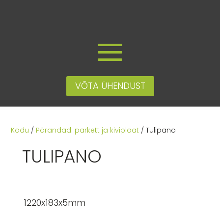
VÕTA ÜHENDUST
Kodu
/
Põrandad: parkett ja kiviplaat
/ Tulipano
TULIPANO
1220x183x5mm