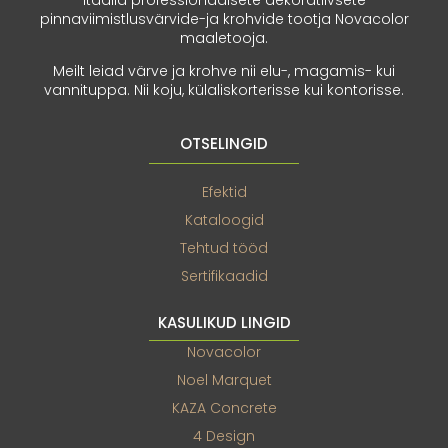
Itaalia professionaalsete dekoratiivsete
pinnaviimistlusvärvide-ja krohvide tootja Novacolor
maaletooja.
Meilt leiad värve ja krohve nii elu-, magamis- kui
vannituppa. Nii koju, külaliskorterisse kui kontorisse.
OTSELINGID
Efektid
Kataloogid
Tehtud tööd
Sertifikaadid
KASULIKUD LINGID
Novacolor
Noel Marquet
KAZA Concrete
4 Design