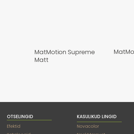
MatMo
MatMotion Supreme
Matt
OTSELINGID
KASULIKUD LINGID
Efektid
Novacolor