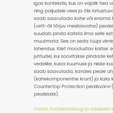
igas kontekstis, kus on vajalik hea
ning paljudele vees ja õlis lahustuv
saab saavutada kahe või enama k
(vett-õli tõrjuv mesilasvaha) pea
suudab pinda kaitsta ilma selle este
muutmata. See on seda tüüpi viimist
lahendus. Kilet moodustav kaitse: s
juhtudel, kui soovitakse pindade ke
vedelike, kuiva kuumuse ja niiske 
saab saavutada, kandes peale ühe 
(kahekomponentne krunt) ja kaks kih
Countertop Protection pealisvärv
pealislakk).
Vaata tootekataloogi ja näidiseid si