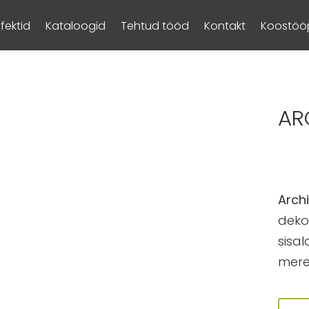
Efektid
Kataloogid
Tehtud tööd
Kontakt
Koostööp
AR
Arch
deko
sisa
mere