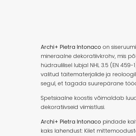
Archi+ Pietra Intonaco
on siseruumi
mineraalne dekoratiivkrohv, mis põ
hüdraulilisel lubjal NHL 3.5 (EN 459-1
valitud täitematerjalide ja reoloogi
segul, et tagada suurepärane töö
Spetsiaalne koostis võimaldab luu
dekoratiivseid viimistlusi.
Archi+ Pietra Intonaco
pindade kai
kaks lahendust: Kilet mittemoodust