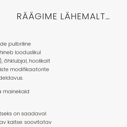
RÄÄGIME LÄHEMALT…
de pulbriline
hineb looduslikul
), õhklubjal, hoolikalt
liste modifikaatorite
deldavus.
a mainekaid
tseks on saadaval
av kaitse: soovitatav