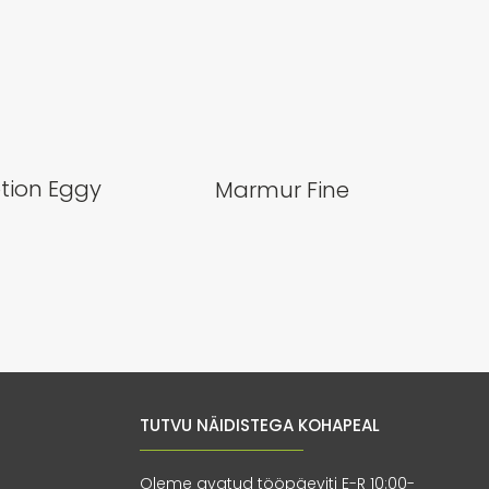
tion Eggy
Marmur Fine
TUTVU NÄIDISTEGA KOHAPEAL
Oleme avatud tööpäeviti E-R 10:00-