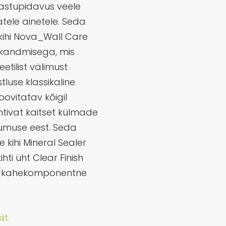
 vastupidavus veele
atele ainetele. Seda
ihi Nova_Wall Care
lekandmisega, mis
etilist välimust
luse klassikaline
oovitatav kõigil
htivat kaitset külmade
kuumuse eest. Seda
kihi Mineral Sealer
ti üht Clear Finish
i (kahekomponentne
it.