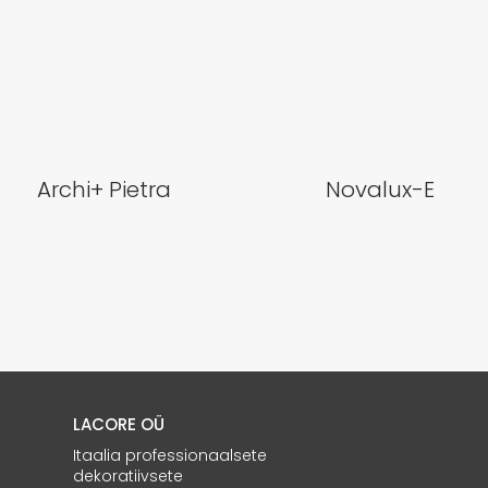
Archi+ Pietra
Novalux-E
LACORE OÜ
Itaalia professionaalsete
dekoratiivsete