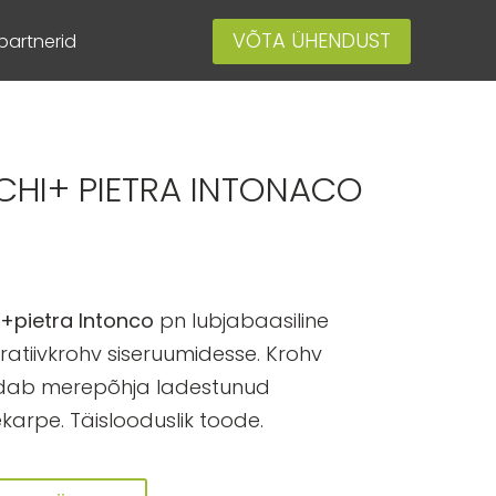
VÕTA ÜHENDUST
artnerid
CHI+ PIETRA INTONACO
i+pietra Intonco
pn lubjabaasiline
ratiivkrohv siseruumidesse. Krohv
ldab merepõhja ladestunud
karpe. Täislooduslik toode.