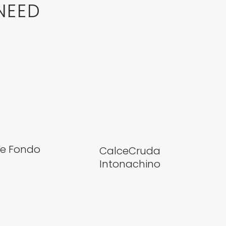
NEED
ne Fondo
CalceCruda
Intonachino