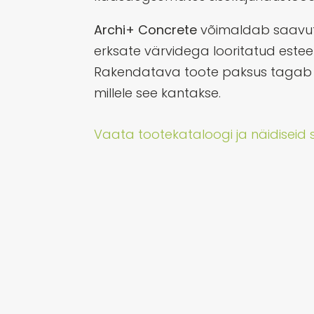
Archi+ Concrete
võimaldab saavu
erksate värvidega looritatud esteeti
Rakendatava toote paksus tagab t
millele see kantakse.
Vaata tootekataloogi ja näidiseid si