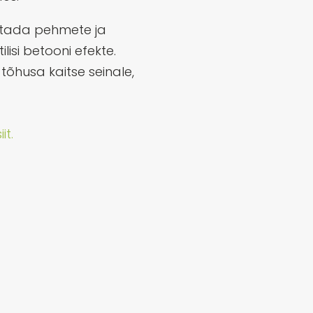
tada pehmete ja
lisi betooni efekte.
õhusa kaitse seinale,
it.