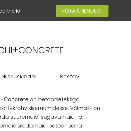
VÕTA ÜHENDUST
artnerid
CHI+CONCRETE
Niiskuskindel
Pestav
i+Concrete
on betooniefektiga
atiivkrohv siseruumidesse. Võimalik on
tada suuremaid, sügavamaid ja
semaid,siledamaid betooniseina