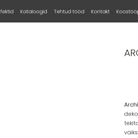
Efektid
Kataloogid
Tehtud tööd
Kontakt
Koostööp
AR
Arch
dekor
teki
väik