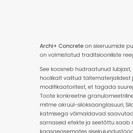
Archi+ Concrete
on siseruumide pulb
on valmistatud traditsiooniliste reegl
See koosneb hüdraatunud lubjast, 
hoolikalt valitud täitematerjalidest 
modifikaatoritest, et tagada suur
Toote konkreetne granulomeetriline
mitme akrüül-siloksaanglasuuri, Sil
katmisega võimaldavad saavutad
sarnaseid efekte ja seetõttu saab
kaasaegsemates sisekujundustööd