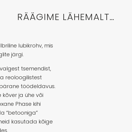
RÄÄGIME LÄHEMALT…
riline lubikrohv, mis
ite järgi.
valgest tsemendist,
ja reoloogilistest
epärane töödeldavus.
 kõver ja ühe või
oxane Phase kihi
a “betooniga”
 neid kasutada kõige
es.