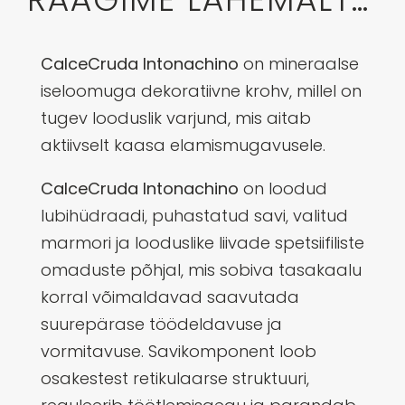
CalceCruda Intonachino
on mineraalse
iseloomuga dekoratiivne krohv, millel on
tugev looduslik varjund, mis aitab
aktiivselt kaasa elamismugavusele.
CalceCruda Intonachino
on loodud
lubihüdraadi, puhastatud savi, valitud
marmori ja looduslike liivade spetsiifiliste
omaduste põhjal, mis sobiva tasakaalu
korral võimaldavad saavutada
suurepärase töödeldavuse ja
vormitavuse. Savikomponent loob
osakestest retikulaarse struktuuri,