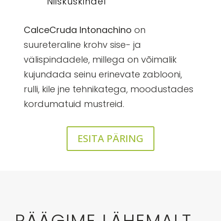
Niiskuskindel
CalceCruda Intonachino
on
suureteraline krohv sise- ja
välispindadele, millega on võimalik
kujundada seinu erinevate zablooni,
rulli, kile jne tehnikatega, moodustades
kordumatuid mustreid.
ESITA PÄRING
RÄÄGIME LÄHEMALT…