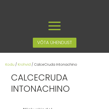
VÕTA ÜHENDUST
Kodu
/
Krohvid
/ CalceCruda Intonachino
CALCECRUDA
INTONACHINO