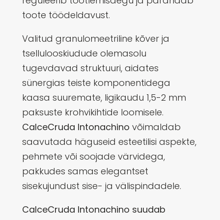
reguleerib töötlemisaegu ja parandab
toote töödeldavust.
Valitud granulomeetriline kõver ja
tsellulooskiudude olemasolu
tugevdavad struktuuri, aidates
sünergias teiste komponentidega
kaasa suuremate, ligikaudu 1,5-2 mm
paksuste krohvikihtide loomisele.
CalceCruda Intonachino
võimaldab
saavutada häguseid esteetilisi aspekte,
pehmete või soojade värvidega,
pakkudes samas elegantset
sisekujundust sise- ja välispindadele.
CalceCruda Intonachino suudab