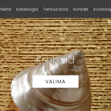
Efektid
Kataloogid
Tehtud tööd
Kontakt
Koostööp
Krohvid
VALIMA